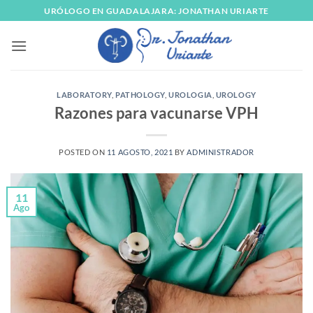
Skip
URÓLOGO EN GUADALAJARA: JONATHAN URIARTE
to
content
LABORATORY
,
PATHOLOGY
,
UROLOGIA
,
UROLOGY
Razones para vacunarse VPH
POSTED ON
11 AGOSTO, 2021
BY
ADMINISTRADOR
11
Ago